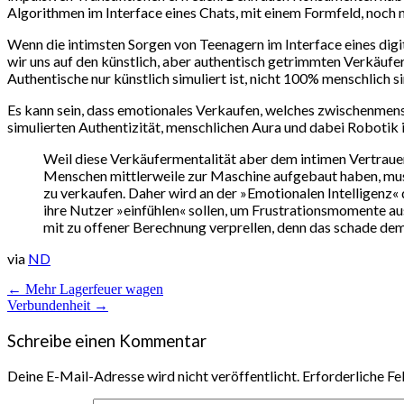
Algorithmen im Interface eines Chats, mit einem Formfeld, noch n
Wenn die intimsten Sorgen von Teenagern im Interface eines digi
wir uns auf den künstlich, aber authentisch getrimmten Verkäufer 
Authentische nur künstlich simuliert ist, nicht 100% menschlich si
Es kann sein, dass emotionales Verkaufen, welches zwischenmens
simulierten Authentizität, menschlichen Aura und dabei Robotik 
Weil diese Verkäufermentalität aber dem intimen Vertraue
Menschen mittlerweile zur Maschine aufgebaut haben, muss
zu verkaufen. Daher wird an der »Emotionalen Intelligenz« 
ihre Nutzer »einfühlen« sollen, um Frustrationsmomente au
mit zu offener Berechnung verprellen, denn das schade de
via
ND
Beitragsnavigation
← Mehr Lagerfeuer wagen
Verbundenheit →
Schreibe einen Kommentar
Deine E-Mail-Adresse wird nicht veröffentlicht.
Erforderliche Fe