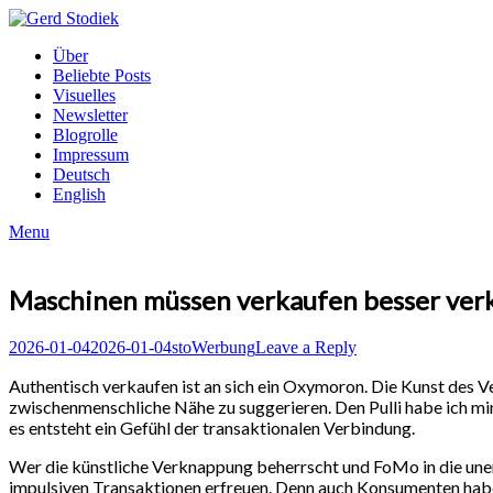
Skip
to
Gerd
Über
content
Stodiek
Beliebte Posts
Visuelles
Newsletter
Blogrolle
Impressum
Deutsch
English
Menu
Maschinen müssen verkaufen besser ver
Posted
Author
Posted
2026-01-04
2026-01-04
sto
Werbung
Leave a Reply
on
in
Authentisch verkaufen ist an sich ein Oxymoron. Die Kunst des V
zwischenmenschliche Nähe zu suggerieren. Den Pulli habe ich mir 
es entsteht ein Gefühl der transaktionalen Verbindung.
Wer die künstliche Verknappung beherrscht und FoMo in die une
impulsiven Transaktionen erfreuen. Denn auch Konsumenten haben 