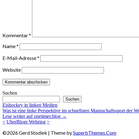
Kommentar
*
Name
*
E-Mail-Adresse
*
Website
Suchen
Suchen
Eishockey in linken Medien
Was ist eine linke Perspektive im schnellsten Mannschaftssport der Wel
Lese weiter auf onetimer.blog →
<
UberBlogr Webring
>
©2026 Gerd Stodiek
| Theme by
SuperbThemes.Com