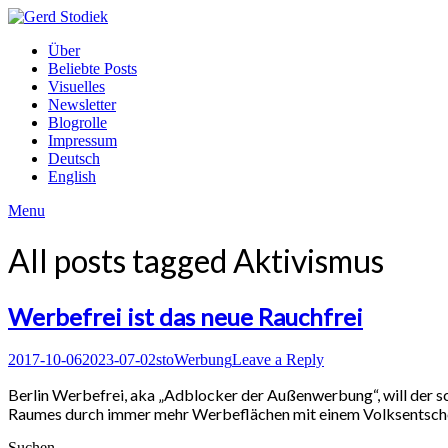
Skip
to
Gerd
Über
content
Stodiek
Beliebte Posts
Visuelles
Newsletter
Blogrolle
Impressum
Deutsch
English
Menu
All posts tagged
Aktivismus
Werbefrei ist das neue Rauchfrei
Posted
Author
Posted
2017-10-06
2023-07-02
sto
Werbung
Leave a Reply
on
in
Berlin Werbefrei, aka „Adblocker der Außenwerbung“, will der s
Raumes durch immer mehr Werbeflächen mit einem Volksentsch
Suchen