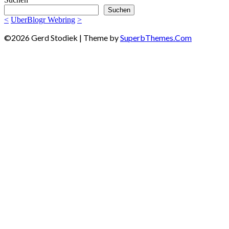
Suchen
<
UberBlogr Webring
>
©2026 Gerd Stodiek
| Theme by
SuperbThemes.Com