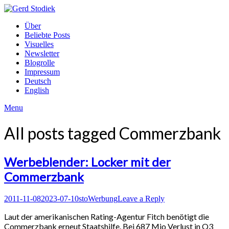
Skip
to
Gerd
Über
content
Stodiek
Beliebte Posts
Visuelles
Newsletter
Blogrolle
Impressum
Deutsch
English
Menu
All posts tagged
Commerzbank
Werbeblender: Locker mit der
Commerzbank
Posted
Author
Posted
2011-11-08
2023-07-10
sto
Werbung
Leave a Reply
on
in
Laut der amerikanischen Rating-Agentur Fitch benötigt die
Commerzbank erneut Staatshilfe. Bei 687 Mio Verlust in Q3