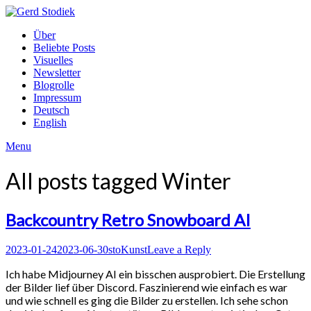
Skip
to
Gerd
Über
content
Stodiek
Beliebte Posts
Visuelles
Newsletter
Blogrolle
Impressum
Deutsch
English
Menu
All posts tagged
Winter
Backcountry Retro Snowboard AI
Posted
Author
Posted
2023-01-24
2023-06-30
sto
Kunst
Leave a Reply
on
in
Ich habe Midjourney AI ein bisschen ausprobiert. Die Erstellung
der Bilder lief über Discord. Faszinierend wie einfach es war
und wie schnell es ging die Bilder zu erstellen. Ich sehe schon