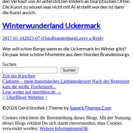
den Verkauf von AI unterstützen Bildern an touristischen Orten.
Die Kunst zu wissen was nicht mit AI erstellt worden ist dann
die Kunst ansich.
Winterwunderland Uckermark
Posted
Author
Posted
2017-01-14
2023-07-03
sto
Brandenburg
Leave a Reply
on
in
Wer will schon Berge wenn es die Uckermark im Winter gibt?
Ein paar leise schöne Momente aus dem Norden Brandenburgs.
Suchen
Suchen
Zeit der Kirschen
Clafoutis – mein französisches Lieblingsdessert Nach der Regenzeit
kam die große Trockenzeit...
Lese weiter auf meerblog.de →
<
UberBlogr Webring
>
©2026 Gerd Stodiek
| Theme by
SuperbThemes.Com
Cookies erleichtern die Bereitstellung dieses Blogs. Mit der Nutzung
dieses Blogs erklärst Du sich damit einverstanden, dass Cookies
verwendet werden.
Weitere Informationen
OK