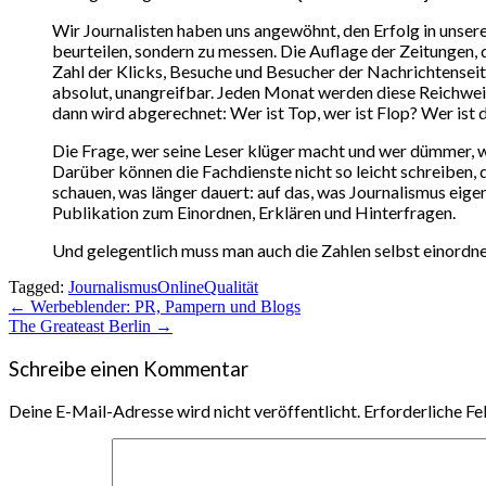
Wir Journalisten haben uns angewöhnt, den Erfolg in unsere
beurteilen, sondern zu messen. Die Auflage der Zeitungen, 
Zahl der Klicks, Besuche und Besucher der Nachrichtensei
absolut, unangreifbar. Jeden Monat werden diese Reichwei
dann wird abgerechnet: Wer ist Top, wer ist Flop? Wer ist
Die Frage, wer seine Leser klüger macht und wer dümmer, 
Darüber können die Fachdienste nicht so leicht schreiben,
schauen, was länger dauert: auf das, was Journalismus eigen
Publikation zum Einordnen, Erklären und Hinterfragen.
Und gelegentlich muss man auch die Zahlen selbst einordnen
Tagged:
Journalismus
Online
Qualität
Beitragsnavigation
← Werbeblender: PR, Pampern und Blogs
The Greateast Berlin →
Schreibe einen Kommentar
Deine E-Mail-Adresse wird nicht veröffentlicht.
Erforderliche Fe