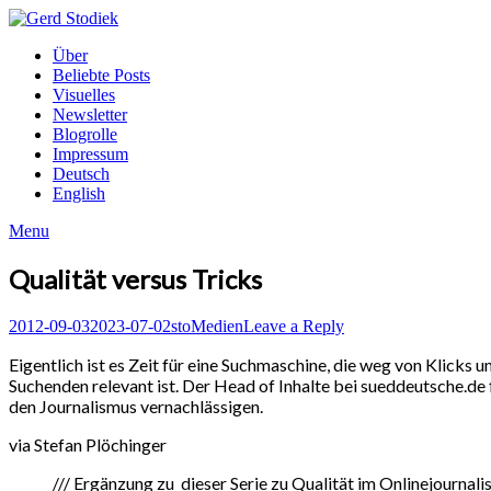
Skip
to
Gerd
Über
content
Stodiek
Beliebte Posts
Visuelles
Newsletter
Blogrolle
Impressum
Deutsch
English
Menu
Qualität versus Tricks
Posted
Author
Posted
2012-09-03
2023-07-02
sto
Medien
Leave a Reply
on
in
Eigentlich ist es Zeit für eine Suchmaschine, die weg von Klicks u
Suchenden relevant ist. Der Head of Inhalte bei sueddeutsche.de
den Journalismus vernachlässigen.
via Stefan Plöchinger
/// Ergänzung zu dieser Serie zu Qualität im Onlinejournali