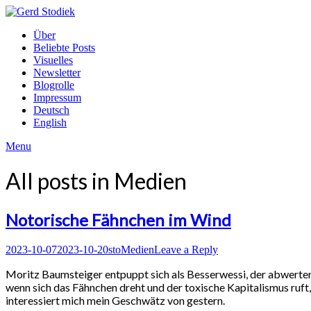
Skip
to
Gerd
Über
content
Stodiek
Beliebte Posts
Visuelles
Newsletter
Blogrolle
Impressum
Deutsch
English
Menu
All posts in
Medien
Notorische Fähnchen im Wind
Posted
Author
Posted
2023-10-07
2023-10-20
sto
Medien
Leave a Reply
on
in
Moritz Baumsteiger entpuppt sich als Besserwessi, der abwerten
wenn sich das Fähnchen dreht und der toxische Kapitalismus ru
interessiert mich mein Geschwätz von gestern.