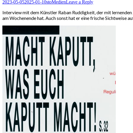
Posted
Author
Posted
2023-05-05
2025-01-10
sto
Medien
Leave a Reply
on
in
Interview mit dem Künstler Raban Ruddigkeit, der mit lernenden 
am Wochenende hat. Auch sonst hat er eine frische Sichtweise a