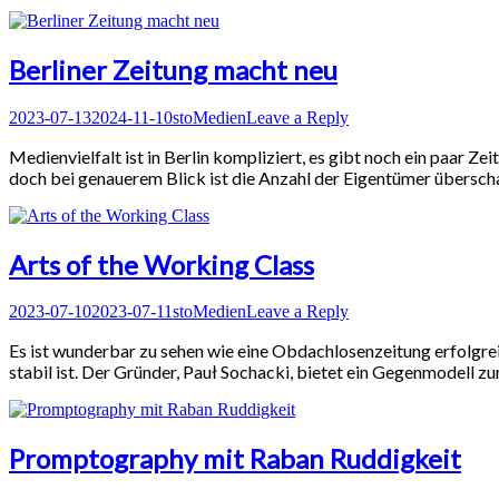
Berliner Zeitung macht neu
Posted
Author
Posted
2023-07-13
2024-11-10
sto
Medien
Leave a Reply
on
in
Medienvielfalt ist in Berlin kompliziert, es gibt noch ein paar Ze
doch bei genauerem Blick ist die Anzahl der Eigentümer übersch
Arts of the Working Class
Posted
Author
Posted
2023-07-10
2023-07-11
sto
Medien
Leave a Reply
on
in
Es ist wunderbar zu sehen wie eine Obdachlosenzeitung erfolgreic
stabil ist. Der Gründer, Pauł Sochacki, bietet ein Gegenmodell 
Promptography mit Raban Ruddigkeit