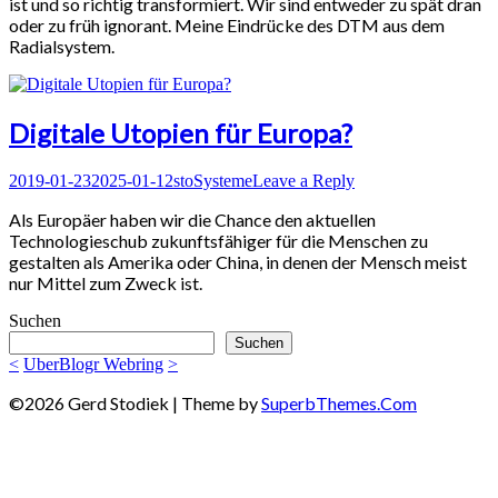
ist und so richtig transformiert. Wir sind entweder zu spät dran
oder zu früh ignorant. Meine Eindrücke des DTM aus dem
Radialsystem.
Digitale Utopien für Europa?
Posted
Author
Posted
2019-01-23
2025-01-12
sto
Systeme
Leave a Reply
on
in
Als Europäer haben wir die Chance den aktuellen
Technologieschub zukunftsfähiger für die Menschen zu
gestalten als Amerika oder China, in denen der Mensch meist
nur Mittel zum Zweck ist.
Suchen
Suchen
<
UberBlogr Webring
>
©2026 Gerd Stodiek
| Theme by
SuperbThemes.Com