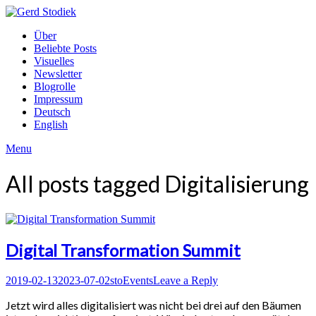
Skip
to
Gerd
Über
content
Stodiek
Beliebte Posts
Visuelles
Newsletter
Blogrolle
Impressum
Deutsch
English
Menu
All posts tagged
Digitalisierung
Digital Transformation Summit
Posted
Author
Posted
2019-02-13
2023-07-02
sto
Events
Leave a Reply
on
in
Jetzt wird alles digitalisiert was nicht bei drei auf den Bäumen