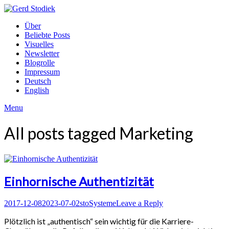
Skip
to
Gerd
Über
content
Stodiek
Beliebte Posts
Visuelles
Newsletter
Blogrolle
Impressum
Deutsch
English
Menu
All posts tagged
Marketing
Einhornische Authentizität
Posted
Author
Posted
2017-12-08
2023-07-02
sto
Systeme
Leave a Reply
on
in
Plötzlich ist „authentisch“ sein wichtig für die Karriere-