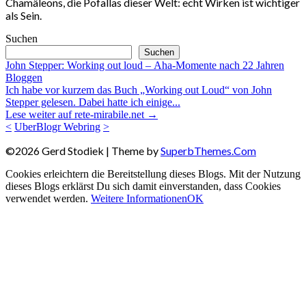
Chamäleons, die Pofallas dieser Welt: echt Wirken ist wichtiger
als Sein.
Suchen
Suchen
John Stepper: Working out loud – Aha-Momente nach 22 Jahren
Bloggen
Ich habe vor kurzem das Buch „Working out Loud“ von John
Stepper gelesen. Dabei hatte ich einige...
Lese weiter auf rete-mirabile.net →
<
UberBlogr Webring
>
©2026 Gerd Stodiek
| Theme by
SuperbThemes.Com
Cookies erleichtern die Bereitstellung dieses Blogs. Mit der Nutzung
dieses Blogs erklärst Du sich damit einverstanden, dass Cookies
verwendet werden.
Weitere Informationen
OK