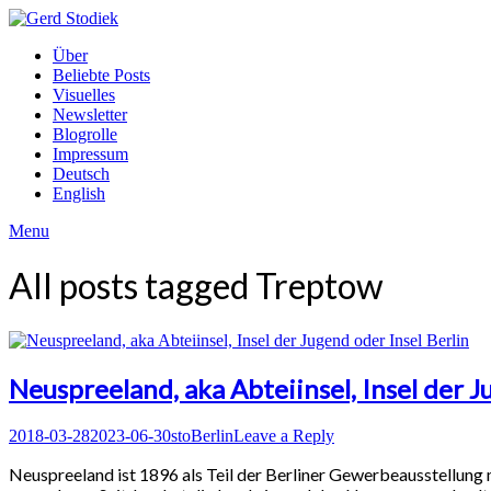
Skip
to
Gerd
Über
content
Stodiek
Beliebte Posts
Visuelles
Newsletter
Blogrolle
Impressum
Deutsch
English
Menu
All posts tagged
Treptow
Neuspreeland, aka Abteiinsel, Insel der J
Posted
Author
Posted
2018-03-28
2023-06-30
sto
Berlin
Leave a Reply
on
in
Neuspreeland ist 1896 als Teil der Berliner Gewerbeausstellung 